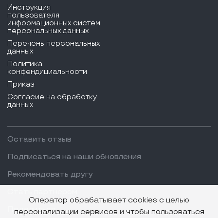
Инструкция
пользователя
информационных систем
персональных данных
Перечень персональных
данных
Политика
конфендициальности
Приказ
Согласие на обработку
данных
Оставить отзыв
Подписаться на наши обновления
Рекомендовать другу
Стать партнером
Оператор обрабатывает cookies с целью
Поделиться
персонализации сервисов и чтобы пользоваться