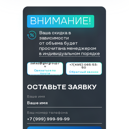
ВНИМАНИЕ!
Ваша скидка в
зависимости
от объема будет
просчитана менеджером
в индивидуальном порядке
zakaz@gmrgroup.r
+7(495)-065-53-
u
60
Связаться по
Обратный звонок
почте
ОСТАВЬТЕ ЗАЯВКУ
Ваше имя
Ваш номер телефона