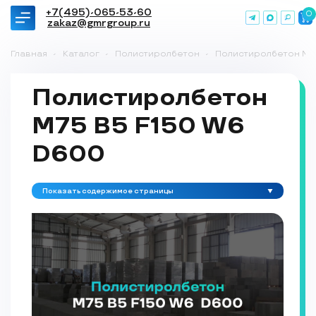
+7(495)-065-53-60
0
zakaz@gmrgroup.ru
Главная
-
Каталог
-
Полистиролбетон
-
Полистиролбетон М7
Полистиролбетон
М75 B5 F150 W6
D600
Показать содержимое страницы