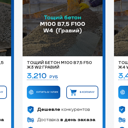
,5
ТОЩИЙ БЕТОН М100 B7,5 F50
ТОЩ
Ж3 W2 ГРАВИЙ
Ж4 
3,210
3
РУБ
НУ
КУПИТЬ В 1 КЛИК
В КОРЗИНУ
Дешевле
конкурентов
за
Доставка
в день заказа