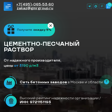
+7(495)-065-53-60
0
zakaz@gmrgroup.ru
Получите
скидку 5%
ЦЕМЕНТНО-ПЕСЧАНЫЙ
РАСТВОР
От надежного производителя,
цены
от 3190 р/м3
?
Сеть бетонных заводов
в Москве и области
Высокий рейтинг надежности
организации /
ИНН: 9721151193