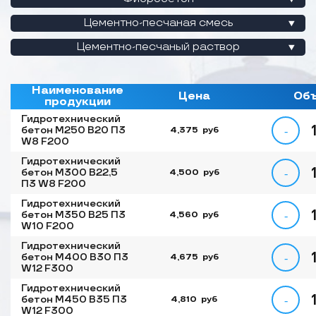
Цементно-песчаная смесь
Цементно-песчаный раствор
Наименование
Цена
Об
продукции
Гидротехнический
бетон М250 B20 П3
4,375
руб
W8 F200
Гидротехнический
бетон М300 B22,5
4,500
руб
П3 W8 F200
Гидротехнический
бетон М350 B25 П3
4,560
руб
W10 F200
Гидротехнический
бетон М400 B30 П3
4,675
руб
W12 F300
Гидротехнический
бетон М450 B35 П3
4,810
руб
W12 F300