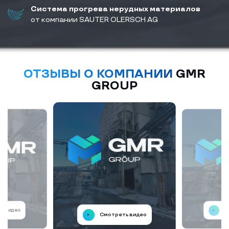
Система прогрева нерудных материалов
от компании SAUTER OLERSCH AG
ОТЗЫВЫ О КОМПАНИИ
GMR
GROUP
ь видео
С
Смотреть видео