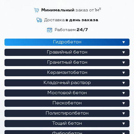
3
Минимальный
заказ от 1м
Доставка
в день заказа
Работаем
24/7
Гидробетон
Гравийный бетон
Гранитный бетон
Керамзитобетон
Кладочный раствор
Мостовой бетон
Пескобетон
Полистиролбетон
Тощий бетон
Фибробетон