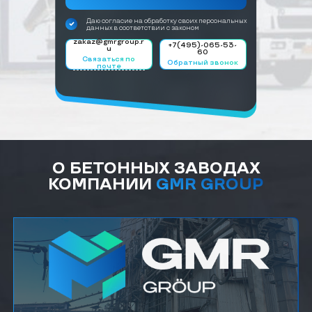
Даю согласие на обработку своих персональных
данных в соответствии с законом
zakaz@gmrgroup.r
+7(495)-065-53-
u
60
Связаться по
Обратный звонок
почте
О БЕТОННЫХ ЗАВОДАХ
КОМПАНИИ
GMR GROUP