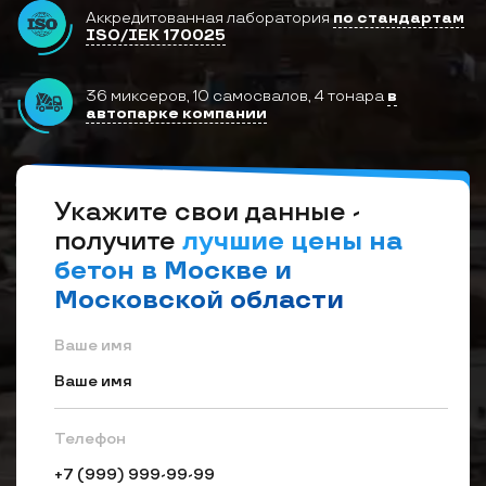
Аккредитованная лаборатория
по стандартам
ISO/IEK 170025
36 миксеров, 10 самосвалов,
4 тонара
в
автопарке компании
Укажите cвои данные -
получите
лучшие цены на
бетон в Москве и
Московской области
Ваше имя
Телефон