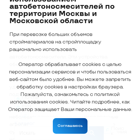
автобетоносмесителей по
территории Москвы и
Московской области
При перевозке больших объемов
стройматериалов на стройплощадку
рационально использовать
автобетоносмесители. Эти устройства
Оператор обрабатывает cookies с целью
обеспечивают равномерную и стабильную
персонализации сервисов и чтобы пользоваться
выгрузку раствора, что особенно важно при
веб-сайтом было удобнее. Вы можете запретить
подаче раствора на большие высоты или на
обработку cookies в настройках браузера.
удаленные объекты, к которым трудно
Пожалуйста, ознакомьтесь с политикой
подъехать.
Почта
использования cookies. Читайте подробнее, как
Для крупных стройплощадок предлагаются
max
Оператор защищает Ваши персональные данные.
стационарные миксеры, в то время как для
небольших заказов доступны передвижные
Каталог
агрегаты. Также возможно использование
Соглашаюсь
Поис
сухая смеси для последующего приготовления
к
непосредственно на объекте.