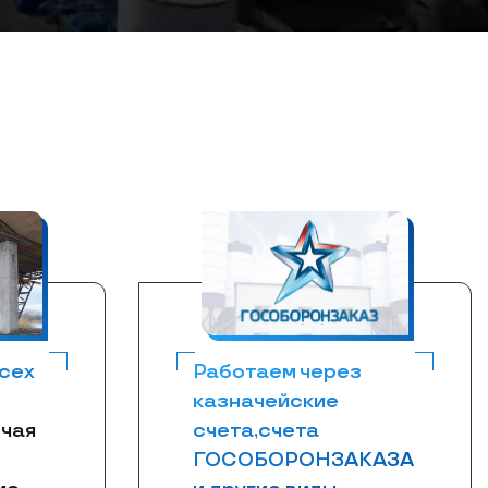
сех
Работаем через
казначейские
чая
счета,счета
ГОСОБОРОНЗАКАЗА