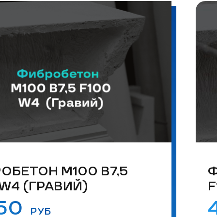
ОБЕТОН М100 B7,5
Ф
 W4 (ГРАВИЙ)
F
950
РУБ