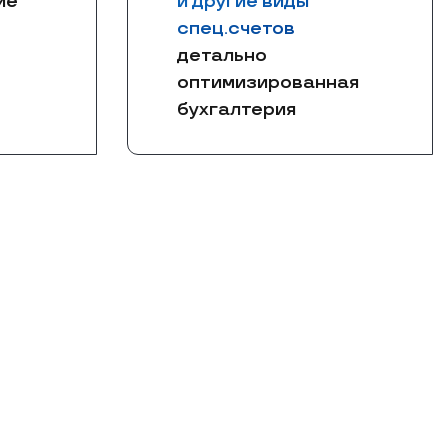
ие
и другие виды
спец.счетов
детально
оптимизированная
бухгалтерия