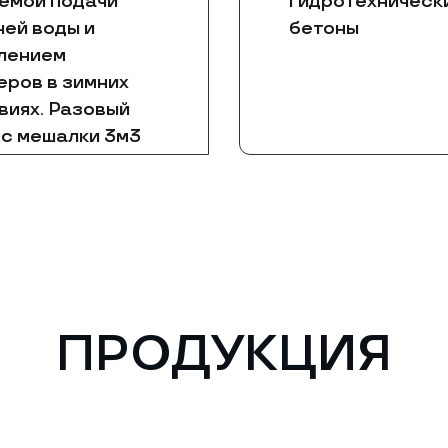
емой подачи
гидротехническ
чей воды и
бетоны
лением
еров в зимних
виях. Разовый
с мешалки 3м3
ПРОДУКЦИЯ