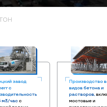
ТОН
цкий завод
Производство в
herr с
видов бетона и
зводительность
растворов,
вклю
5 м3/час
с
мостовые и