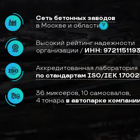
т
о
н
Сеть бетонных заводов
К
е
?
в Москве и области
р
а
м
з
Высокий рейтинг надежности
и
т
организации /
ИНН: 972115119
о
б
е
т
Аккредитованная лаборатория
о
по стандартам ISO/IEK 17002
н
К
л
36 миксеров, 10 самосвалов,
а
д
4 тонара
в автопарке компани
о
ч
н
ы
й
р
а
с
т