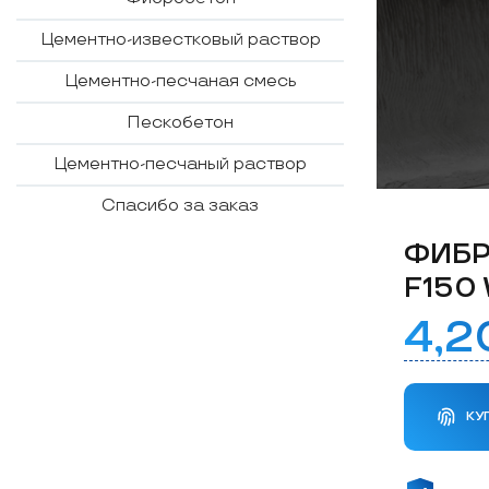
К
л
Цементно-известковый раствор
а
д
Цементно-песчаная смесь
о
ч
н
Пескобетон
ы
й
р
Цементно-песчаный раствор
а
с
т
Спасибо за заказ
в
о
ФИБР
р
F150
4,
КУ