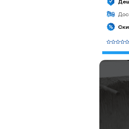
Де
Дос
Ски