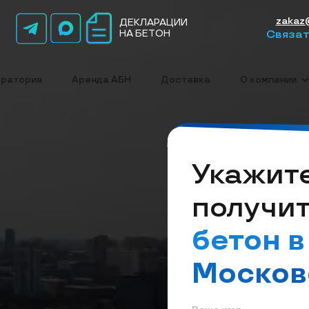
zakaz
ДЕКЛАРАЦИИ
НА БЕТОН
Связат
ратория
Аренда АБН
Доставка
О компании
Укажите
получи
бетон в
Москов