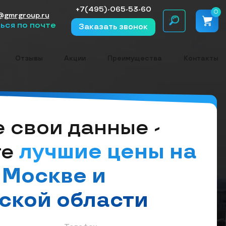
+7(495)-065-53-60
0
@gmrgroup.ru
ься по почте
Заказать звонок
Отзывы
Акции
Преимущества
Контакты
 cвои данные -
те
лучшие цены на
 Москве и
ской области