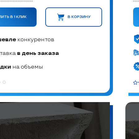
ПИТЬ В 1 КЛИК
В КОРЗИНУ
шевле
конкурентов
тавка
в день заказа
дки
на объемы
0