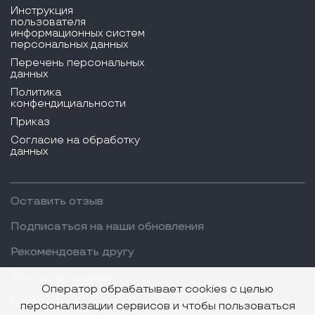
Инструкция
пользователя
информационных систем
персональных данных
Перечень персональных
данных
Политика
конфендициальности
Приказ
Согласие на обработку
данных
Оставить отзыв
Подписаться на наши обновления
Рекомендовать другу
Стать партнером
Оператор обрабатывает cookies с целью
Поделиться
персонализации сервисов и чтобы пользоваться