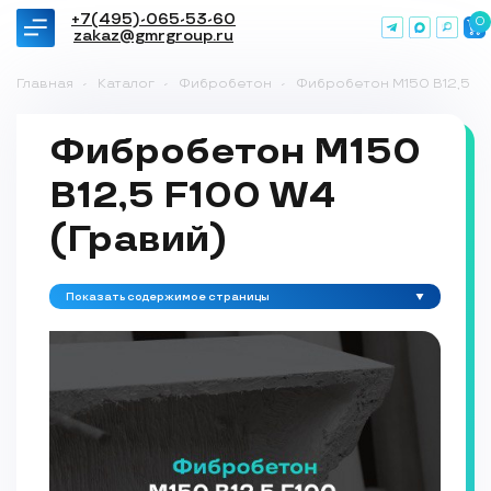
+7(495)-065-53-60
0
zakaz@gmrgroup.ru
Главная
-
Каталог
-
Фибробетон
-
Фибробетон М150 B12,5 F1
Фибробетон М150
B12,5 F100 W4
(Гравий)
Показать содержимое страницы