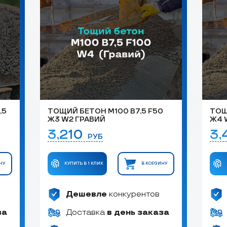
,5
ТОЩИЙ БЕТОН М100 B7,5 F50
ТОЩ
Ж3 W2 ГРАВИЙ
Ж4 
3,210
3
РУБ
НУ
КУПИТЬ В 1 КЛИК
В КОРЗИНУ
Дешевле
конкурентов
за
Доставка
в день заказа