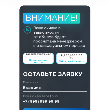
ВНИМАНИЕ!
Ваша скидка в
зависимости
от объема будет
просчитана менеджером
в индивидуальном порядке
zakaz@gmrgroup.r
+7(495)-065-53-
u
60
Связаться по
Обратный звонок
почте
ОСТАВЬТЕ ЗАЯВКУ
Ваше имя
Ваш номер телефона