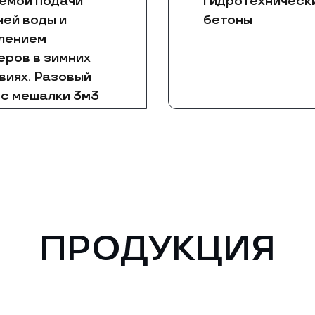
емой подачи
гидротехническ
чей воды и
бетоны
лением
еров в зимних
виях. Разовый
с мешалки 3м3
ПРОДУКЦИЯ