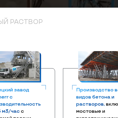
ЫЙ РАСТВОР
цкий завод
Производство в
herr с
видов бетона и
зводительность
растворов,
вклю
5 м3/час
с
мостовые и