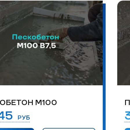
ОБЕТОН М100
П
045
РУБ