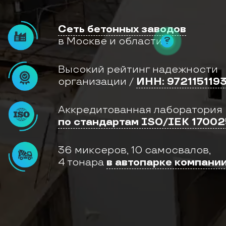
т
о
н
Сеть бетонных заводов
К
е
?
в Москве и области
р
а
м
з
Высокий рейтинг надежности
и
т
организации /
ИНН: 972115119
о
б
е
т
Аккредитованная лаборатория
о
по стандартам ISO/IEK 17002
н
К
л
36 миксеров, 10 самосвалов,
а
д
4 тонара
в автопарке компани
о
ч
н
ы
й
р
а
с
т