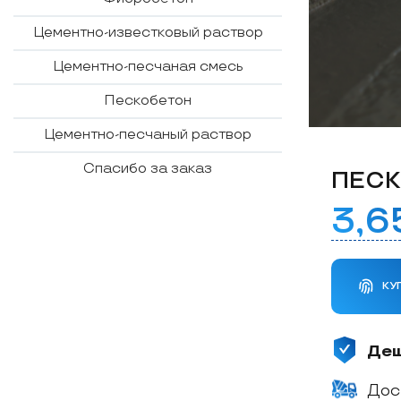
К
л
Цементно-известковый раствор
а
д
Цементно-песчаная смесь
о
ч
н
Пескобетон
ы
й
р
Цементно-песчаный раствор
а
с
т
Спасибо за заказ
ПЕСК
в
о
р
3,
КУ
Де
Дос