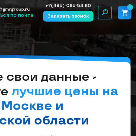
+7(495)-065-53-60
0
@gmrgroup.ru
ься по почте
Заказать звонок
Отзывы
Акции
Преимущества
Контакты
 cвои данные -
те
лучшие цены на
 Москве и
ской области