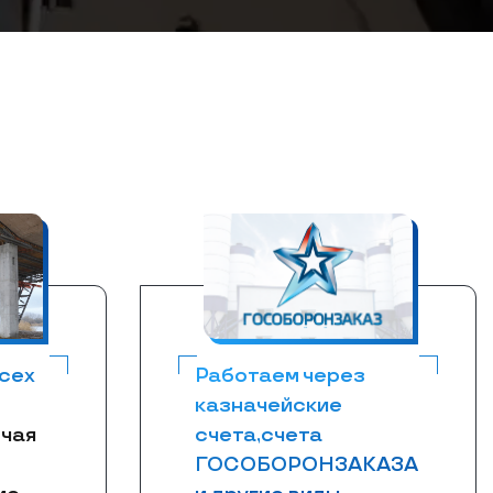
сех
Работаем через
казначейские
чая
счета,счета
ГОСОБОРОНЗАКАЗА