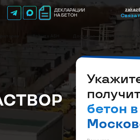
zakaz
ДЕКЛАРАЦИИ
НА БЕТОН
Связат
ратория
Аренда АБН
Доставка
О компании
Укажите
получи
АСТВОР
бетон в
Москов