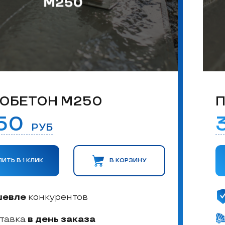
ОБЕТОН М250
П
650
РУБ
ПИТЬ В 1 КЛИК
В КОРЗИНУ
шевле
конкурентов
тавка
в день заказа