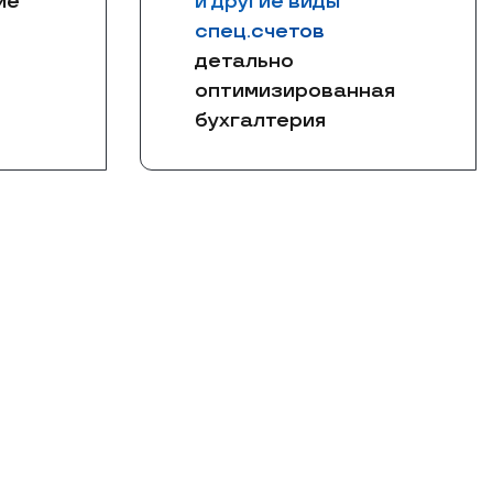
ие
и другие виды
спец.счетов
детально
оптимизированная
бухгалтерия