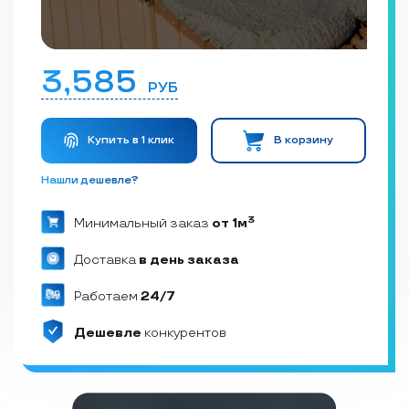
3,585
РУБ
Купить в 1 клик
В корзину
Нашли дешевле?
3
Минимальный заказ
от 1м
Доставка
в день заказа
Работаем
24/7
Дешевле
конкурентов