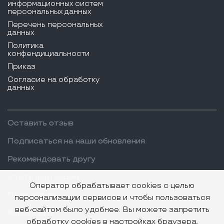
информационных систем
персональных данных
Перечень персональных
данных
Политика
конфендициальности
Приказ
Согласие на обработку
данных
Оставить отзыв
Подписаться на наши обновления
Рекомендовать другу
Стать партнером
Оператор обрабатывает cookies с целью
Поделиться
персонализации сервисов и чтобы пользоваться
веб-сайтом было удобнее. Вы можете запретить
Рассказать
обработку cookies в настройках браузера.