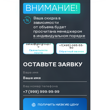
ВНИМАНИЕ!
Ваша скидка в
зависимости
от объема будет
просчитана менеджером
в индивидуальном порядке
zakaz@gmrgroup.r
+7(495)-065-53-
u
60
Связаться по
Обратный звонок
почте
ОСТАВЬТЕ ЗАЯВКУ
Ваше имя
Ваш номер телефона
ПОЛУЧИТЬ НИЗКУЮ ЦЕНУ