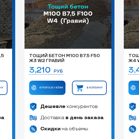
,5
ТОЩИЙ БЕТОН М100 B7,5 F50
ТОЩ
Ж3 W2 ГРАВИЙ
Ж4 
3,210
3
РУБ
НУ
КУПИТЬ В 1 КЛИК
В КОРЗИНУ
Дешевле
конкурентов
за
Доставка
в день заказа
Скидки
на объемы