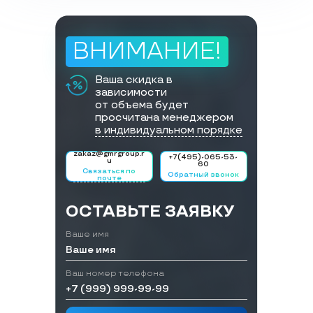
ВНИМАНИЕ!
Ваша скидка в
зависимости
от объема будет
просчитана менеджером
в индивидуальном порядке
zakaz@gmrgroup.r
+7(495)-065-53-
u
60
Связаться по
Обратный звонок
почте
ОСТАВЬТЕ ЗАЯВКУ
Ваше имя
Ваш номер телефона