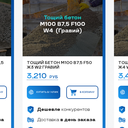
,5
ТОЩИЙ БЕТОН М100 B7,5 F50
ТОЩ
Ж3 W2 ГРАВИЙ
Ж4 
3,210
3
РУБ
НУ
КУПИТЬ В 1 КЛИК
В КОРЗИНУ
Дешевле
конкурентов
за
Доставка
в день заказа