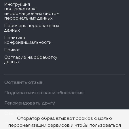
Инструкция
пользователя
информационных систем
персональных данных
Перечень персональных
данных
Политика
конфендициальности
Приказ
Согласие на обработку
данных
Оставить отзыв
Подписаться на наши обновления
Рекомендовать другу
Стать партнером
Оператор обрабатывает cookies с целью
Поделиться
персонализации сервисов и чтобы пользоваться