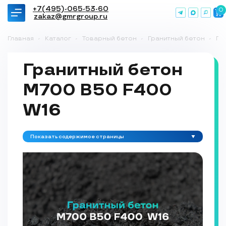
+7(495)-065-53-60
0
zakaz@gmrgroup.ru
Главная
-
Каталог
-
Товарный бетон
-
Гранитный бетон
-
Гр
Гранитный бетон
М700 B50 F400
W16
Показать содержимое страницы