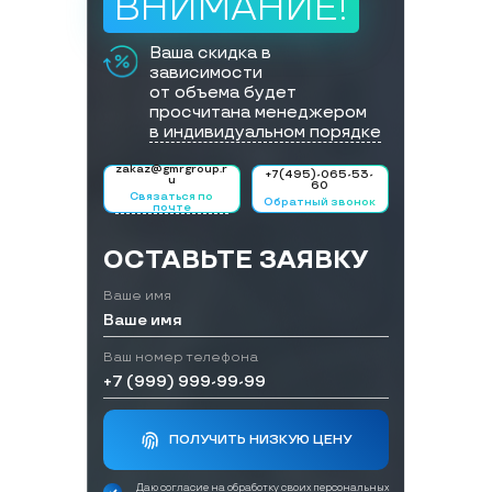
ВНИМАНИЕ!
Ваша скидка в
зависимости
от объема будет
просчитана менеджером
в индивидуальном порядке
zakaz@gmrgroup.r
+7(495)-065-53-
u
60
Связаться по
Обратный звонок
почте
ОСТАВЬТЕ ЗАЯВКУ
Ваше имя
Ваш номер телефона
ПОЛУЧИТЬ НИЗКУЮ ЦЕНУ
Даю согласие на обработку своих персональных