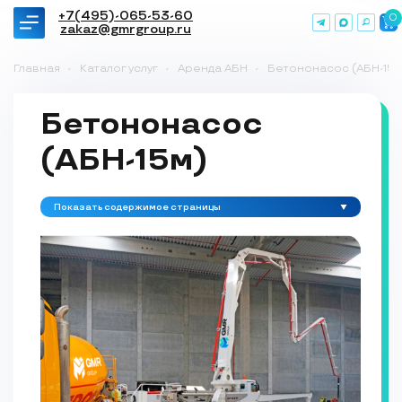
+7(495)-065-53-60
0
zakaz@gmrgroup.ru
Главная
-
Каталог услуг
-
Аренда АБН
-
Бетононасос (АБН-15м
Бетононасос
(АБН-15м)
Показать содержимое страницы