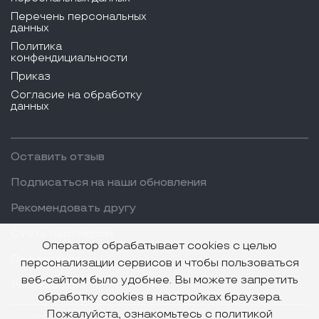
Перечень персональных
данных
Политика
конфендициальности
Приказ
Согласие на обработку
данных
Оставить отзыв
Подписаться на наши обновления
Рекомендовать другу
Стать партнером
Оператор обрабатывает cookies с целью
Поделиться
персонализации сервисов и чтобы пользоваться
веб-сайтом было удобнее. Вы можете запретить
Рассказать
обработку cookies в настройках браузера.
Пожалуйста, ознакомьтесь с политикой