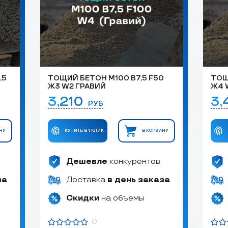
,5
ТОЩИЙ БЕТОН М100 B7,5 F50
ТОЩ
Ж3 W2 ГРАВИЙ
Ж4 
3,210
3
РУБ
НУ
КУПИТЬ В 1 КЛИК
В КОРЗИНУ
Дешевле
конкурентов
за
Доставка
в день заказа
Скидки
на объемы
0